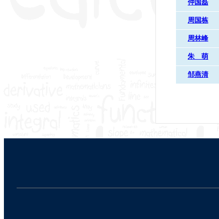
仲国磊
周国栋
周林峰
朱 萌
邹燕清