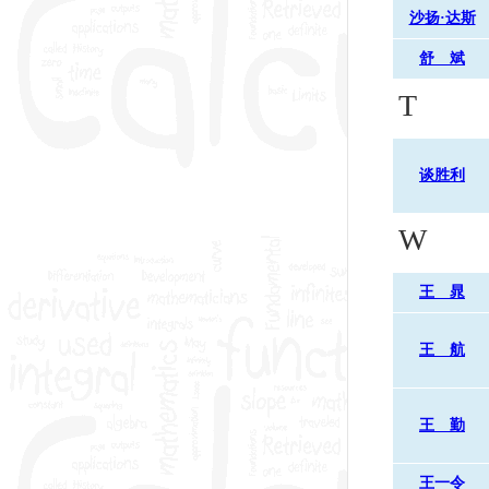
沙扬·达斯
舒 斌
T
谈胜利
W
王 晁
王 航
王 勤
王一令