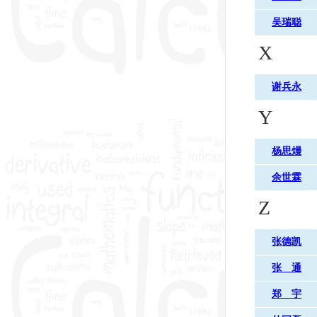
吴瑞聪
X
谢兵永
Y
杨思熳
余世霖
Z
张德凯
张 通
郑 宇