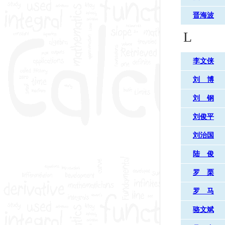
晋海波
L
李文侠
刘 博
刘 钢
刘俊平
刘治国
陆 俊
罗 栗
罗 马
骆文斌