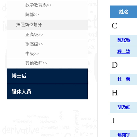
数学教育系>>
姓名
院部>>
C
按照岗位划分
正高级>>
陈张弛
副高级>>
程 涛
中级>>
D
其他教师>>
博士后
杜 荣
H
退休人员
胡乃红
J
焦翔宇