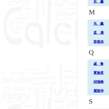
吕 鑫
M
马 飙
孟 晟
苗俊杰
Q
戚 鲁
覃瑜君
邱瑞锋
瞿振华
S