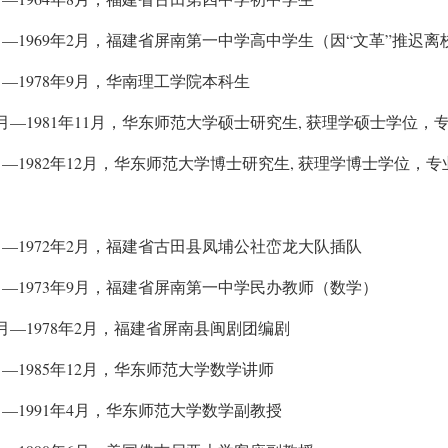
—1969
2
“
”
月
年
月，福建省屏南第一中学高中学生（因
文革
推迟离
—1978
9
月
年
月，华南理工学院本科生
—1981
11
,
月
年
月，华东师范大学硕士研究生
获理学硕士学位，
—1982
12
,
月
年
月，华东师范大学博士研究生
获理学博士学位，专
—1972
2
月
年
月，福建省古田县凤埔公社峦龙大队插队
—1973
9
月
年
月，福建省屏南第一中学民办教师（数学）
—1978
2
月
年
月，福建省屏南县闽剧团编剧
—1985
12
月
年
月，华东师范大学数学讲师
—1991
4
月
年
月，华东师范大学数学副教授