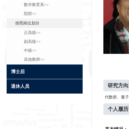
数学教育系>>
院部>>
按照岗位划分
正高级>>
副高级>>
中级>>
其他教师>>
博士后
研究方向
退休人员
代数群、量子
个人履历