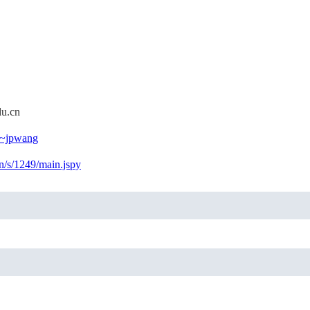
u.cn
n/~jpwang
cn/s/1249/main.jspy