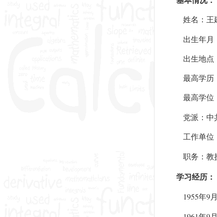
基本情况：
姓名：王
出生年月
出生地点
最高学历
最高学位
党派：中
工作单位
职务：教
学习经历：
1955
9
年
1961
9
年