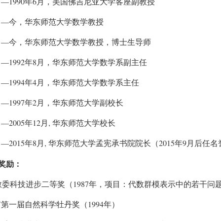
—1990
6
月
年
月，美国佛吉尼亚大学客座副教授
—
月
今，华东师范大学数学教授
—
月
今，华东师范大学数学教授，博士生导师
—1992
8
月
年
月，华东师范大学数学系副主任
—1994
4
月
年
月，华东师范大学数学系主任
—1997
2
月
年
月，华东师范大学副校长
—2005
12
,
月
年
月
华东师范大学校长
—2015
8
,
2015
9
月
年
月
华东师范大学孟宪承书院院长（
年
月后任名
奖励：
1987
教委科技进步二等奖（
年，项目：代数群模表示中的若干问
1994
市第一届自然科学牡丹奖（
年）