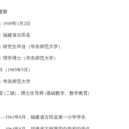
建磐
1949
1
2
：
年
月
日
：福建省古田县
：研究生毕业（华东师范大学）
：理学博士（华东师范大学）
1985
5
共（
年
月）
：华东师范大学
(
)
(
)
授
二级
，博士生导师
基础数学、数学教育
—1961
8
月
年
月，福建省古田县第一小学学生
—1964
8
月
年
月，福建省古田第四中学初中学生