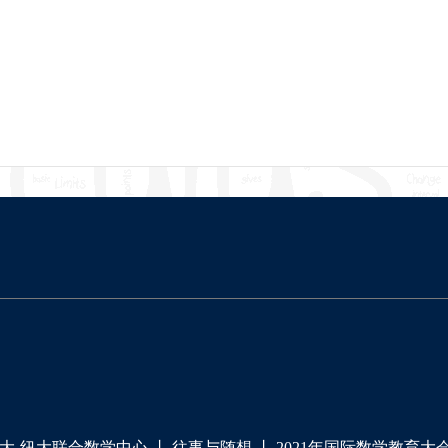
大-纽大联合数学中心
丨
往事与随想
丨
2021年国际数学教育大会（