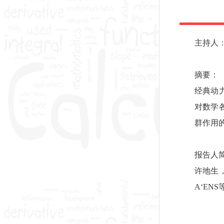
主持人
摘要：
经典动
对数学
群作用
报告人
许地生，大
A‘EN