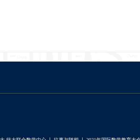
大-纽大联合数学中心
丨
往事与随想
丨
2021年国际数学教育大会（