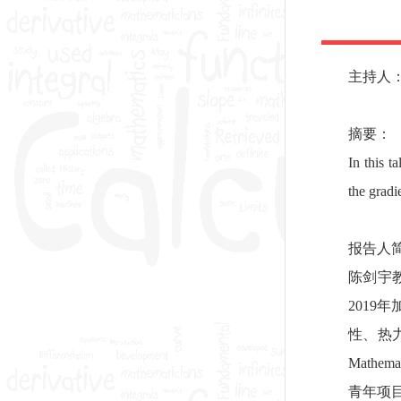
主持人
摘要：
In this 
the gradi
报告人
陈剑宇
201
性、热力学
Mathe
青年项