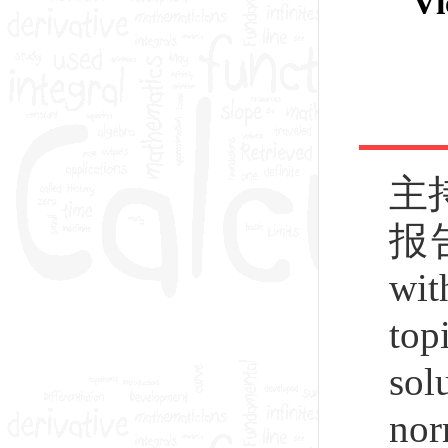
Vi
主
报告简
wit
top
sol
nor