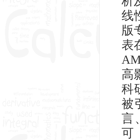
析
线
版
表在J
AMS
高
科研
被
言
可