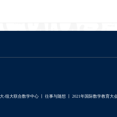
大-纽大联合数学中心
丨
往事与随想
丨
2021年国际数学教育大会（