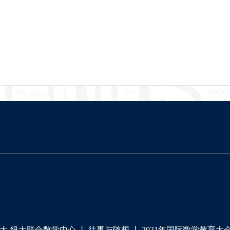
大-纽大联合数学中心
丨
往事与随想
丨
2021年国际数学教育大会（