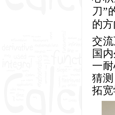
刀”
的方
交流
国内
一耐
猜测
拓宽