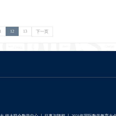
1
12
13
下一页
大-纽大联合数学中心
丨
往事与随想
丨
2021年国际数学教育大会（