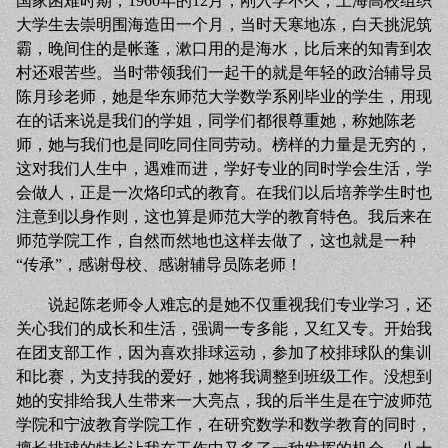
国家困难时期，1960年的12月，刚入学不久，上海高校组织
大学生去崇明围海造田一个月，当时天寒地冻，白天挑泥筑
霸，晚间住的是帐蓬，漱口用的是海水，比后来的知青到农
村还艰苦些。当时带领我们一起干的就是年轻的政治辅导员
陈月珍老师，她是华东师范大学数学系刚毕业的学生，用现
在的话来说是我们的学姐，同学们都很尊重她，称她陈老
师，她与我们也是同吃同住同劳动。榜样的力量是无穷的，
这对我们人生中，遇难而进，学好专业的同时学会生活，学
会做人，正是一次烙印式的教育。在我们以后培养学生时也
注意到以身作则，这也算是师范大学的教育特色。我后来在
师范学院工作，自然而然地也这样去做了，这也就是一种
“传承”，感谢母校、感谢辅导员陈老师！
说起陈老师令人难忘的是她不仅重视我们专业学习，还
关心我们的成长和生活，强调一专多能，又红又专。开始我
在团支部工作，因为喜欢排球运动，参加了校排球队的集训
和比赛，为支持我的爱好，她将我调整到班级工作。没想到
她的安排给我人生带来一大亮点，我的后半生是在宁波师范
学院和宁波教育学院工作，在研究数学和数学教育的同时，