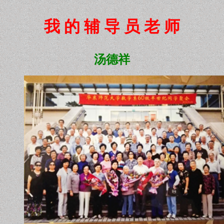
我 的 辅 导 员 老 师
汤德祥