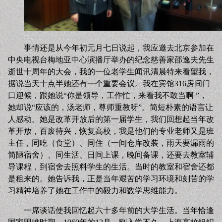
事情还是从今年初元月七日说起，我应邀去北京参加在
中央电视台梅地亚中心演播厅举办的纪念慈善家邵逸夫先生
逝世十周年的大会，我的一位老学生闻讯清晨特来看望我，
据说当天十点半她还有一个重要会议。我在宾馆316房间门
口迎候，跟她说“你是领导，工作忙，来看我不敢当啊 ”，
她却说“应该的，汤老师，尊师重教呀”。简短朴素的语言让
人感动。她是改革开放后的第一届学生，我们回想起当年改
革开放，百废待兴，恢复高校，我是他们的专业老师又是班
主任，同吃（食堂）、同住（一间仓库改装，雨天要漏雨的
简陋宿舍）、同生活、日间上课，晚间备课，还要去教室辅
导课程，到宿舍去照料学生的生活。当时的教室和宿舍还都
是租来的。她告诉我，正是当年艰苦的学习环境和刻苦的学
习精神培养了她在工作中的毅力和数学思维能力。
一席谈话使我回忆起六十多年前的大学生活。当年恰逢