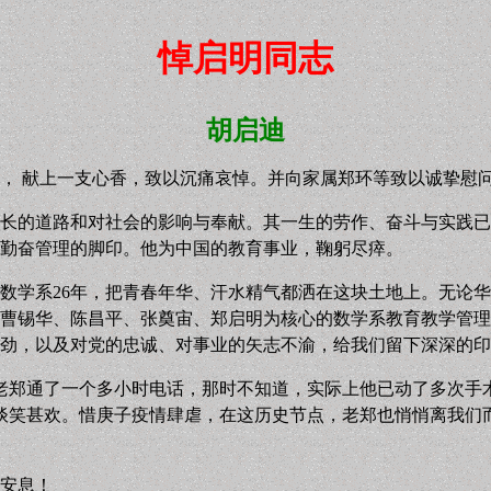
悼启明同志
胡启迪
， 献上一支心香，致以沉痛哀悼。并向家属郑环等致以诚挚慰
长的道路和对社会的影响与奉献。其一生的劳作、奋斗与实践已
勤奋管理的脚印。他为中国的教育事业，鞠躬尽瘁。
，数学系26年，把青春年华、汗水精气都洒在这块土地上。无论
以曹锡华、陈昌平、张奠宙、郑启明为核心的数学系教育教学管理
劲，以及对党的忠诚、对事业的矢志不渝，给我们留下深深的印
上与老郑通了一个多小时电话，那时不知道，实际上他已动了多次手
寿，谈笑甚欢。惜庚子疫情肆虐，在这历史节点，老郑也悄悄离我
安息！