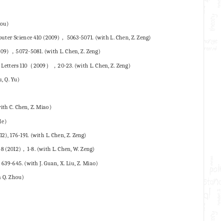
hou)
uter Science 410 (2009)， 5063-5071. (with L. Chen, Z. Zeng)
09) ，5072-5081. (with L. Chen, Z. Zeng)
g Letters 110（2009），20-23. (with L. Chen, Z. Zeng)
, Q. Yu)
ith C. Chen, Z. Miao)
He)
), 176-191. (with L. Chen, Z. Zeng)
8 (2012)，1-8. (with L. Chen, W. Zeng)
639-645. (with J. Guan, X. Liu, Z. Miao)
h Q. Zhou)