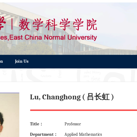
on
Join Us
Lu, Changhong ( 吕长虹 )
Title：
Professor
Department：
Applied Mathematics