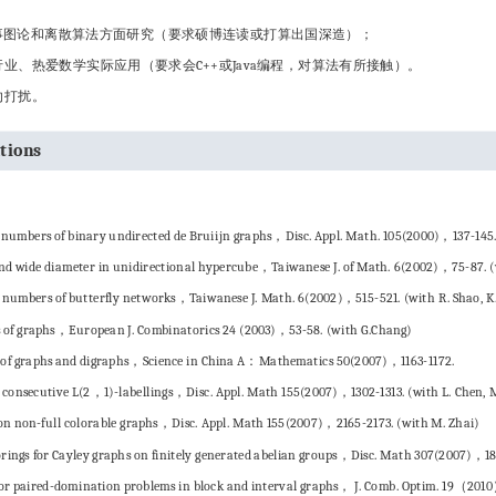
事图论和离散算法方面研究（要求硕博连读或打算出国深造）；
行业、热爱数学实际应用（要求会C++或Java编程，对算法有所接触）。
勿打扰。
ations
numbers of binary undirected de Bruiijn graphs，Disc. Appl. Math. 105(2000)，137-145. 
and wide diameter in unidirectional hypercube，Taiwanese J. of Math. 6(2002)，75-87. (
numbers of butterfly networks，Taiwanese J. Math. 6(2002)，515-521. (with R. Shao, K
gs of graphs，European J. Combinatorics 24 (2003)，53-58. (with G.Chang)
s of graphs and digraphs，Science in China A：Mathematics 50(2007)，1163-1172.
 consecutive L(2，1)-labellings，Disc. Appl. Math 155(2007)，1302-1313. (with L. Chen, M
on non-full colorable graphs，Disc. Appl. Math 155(2007)，2165-2173. (with M. Zhai)
orings for Cayley graphs on finitely generated abelian groups，Disc. Math 307(2007)，180
 for paired-domination problems in block and interval graphs， J. Comb. Optim. 19（201