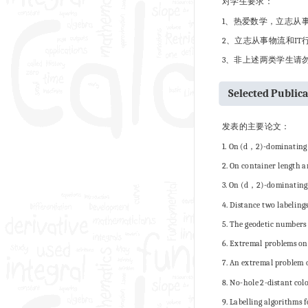
对学生要求：
1、热爱数学，立志从
2、立志从事物流和IT
3、非上述两类学生请
Selected Public
发表的主要论文：
1. On (d，2)-dominating 
2. On container length 
3. On (d，2)-dominating 
4. Distance two labelin
5. The geodetic number
6. Extremal problems on
7. An extremal problem 
8. No-hole 2-distant col
9. Labelling algorithms