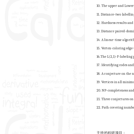
10. The upper and Lowe
11. Distance-two label
12. Hardness results an
13. Distance paired-dom
14. A linear-time algor
15. Vertex-coloring edge
16.The L(2,1)-F-labeling
17. Identifying codes an
18. A conjecture on the
19. Vertices in all mini
20. NP-completeness and
21. Three conjectures on
22. Path covering numbe
主持的科研项目：