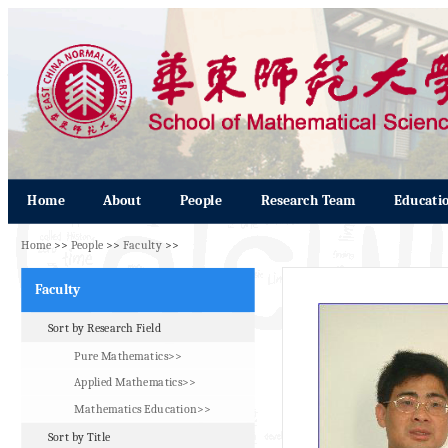
Home
About
People
Research Team
Educati
Home
>>
People
>>
Faculty
>>
Faculty
Sort by Research Field
Pure Mathematics>>
Applied Mathematics>>
Mathematics Education>>
Sort by Title