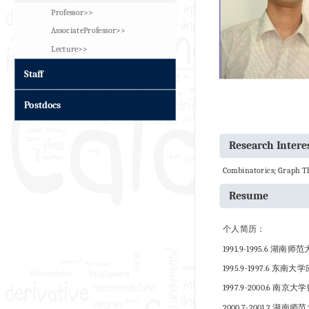
Professor>>
AssociateProfessor>>
Lecture>>
Staff
Postdocs
Research Intere
Combinatorics; Graph T
Resume
个人简历：
1991.9-1995.6 
1995.9-1997.6 
1997.9-2000.6 
2000.7-2001.2 