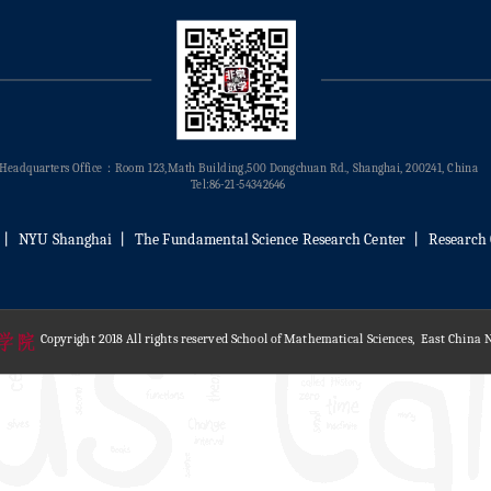
Headquarters Office：Room 123,Math Building,500 Dongchuan Rd., Shanghai, 200241, China
Tel:86-21-54342646
丨
NYU Shanghai
丨
The Fundamental Science Research Center
丨
Research 
Copyright 2018 All rights reserved School of Mathematical Sciences, East China