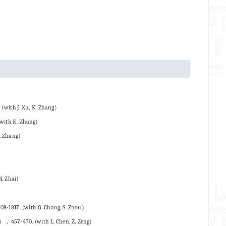
(with J. Xu, K. Zhang)
with K. Zhang)
. Zhang)
. Zhai)
8-1817. (with G. Chang, S. Zhou)
0），457-470. (with L. Chen, Z. Zeng)