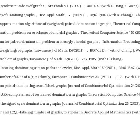
r geodetic numbers of graphs，Ars Comb. 91（2009），401-409. (with L. Dong, X. Wang)
lings of Hamming graphs，Disc. Appl. Math 157（2009），1896-1904. (with G. Chang, S. Z
d approximation algorithms of (weighted) paired-domination in graphs, Theoretical Comp
ination problems on subclasses of chordal graphs，Theoretical Computer Science 410 (20
ithm for paired-domination problem in strongly chordal graphs， Information Processin
-weightings of graphs, Taiwanese J. of Math. 159(2011），1807-1813.（with G. Chang, J. Wu
 problem of graphs, Taiwanese J. of Math. 159(2011), 1277-1285. (with G. Chang)
d locating-dominating sets on paths and cycles, Disc. Appl. Math 159(2011)，1540-1547. (w
 number of SDRs of a (t, n)-family, European J. Combinatorics 33（2012），1-7.（with D.
mum paired-dominating sets of block graphs, Journal of Combinatorial Optimization 24(2012
 APX-completeness of restrained domination in graphs, Theoretical Computer Science 44
 the signed cycle domination in graphs, Journal of Combinatorial Optimization 25 (2013), 
r and L(2,1)-labeling number of graphs, to appear in Discrete Applied Mathematics (wit