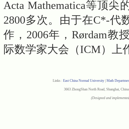
Acta Mathematic
2800多次。由于在C*
作，2006年，Rørda
际数学家大会（ICM）上
Links :
East China Normal University
|
Math Departme
3663 ZhongShan North Road, Shanghai, Chi
(Designed and implemented 