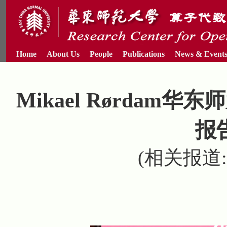
Home
About Us
People
Publications
News & Event
Mikael Rørda
报
(相关报道